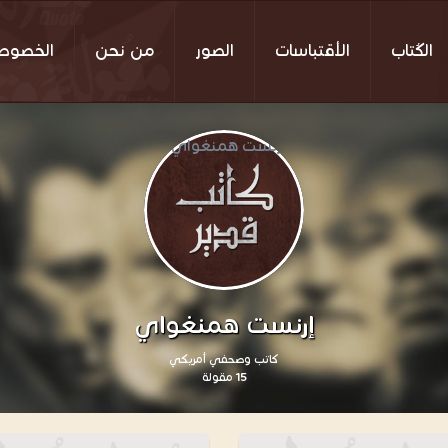
الكُتاب
الأقتباسات
الصور
من نحن
الخصوص
إرنست همنغواي
كاتب وصحفي أمريكي
15 مقولة